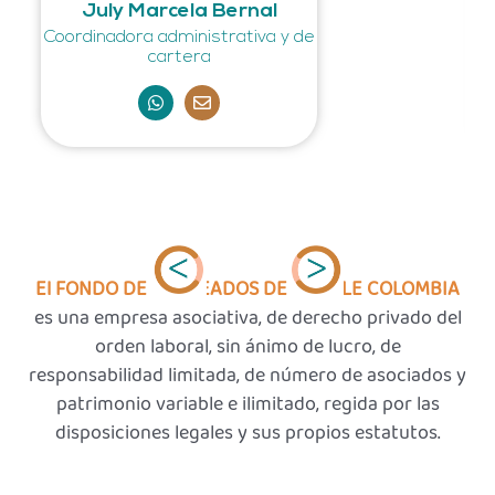
July Marcela Bernal
Coordinadora administrativa y de
cartera
do
W
E
h
n
a
v
t
e
s
l
a
o
p
p
p
e
El FONDO DE EMPLEADOS DE ORACLE COLOMBIA
es una empresa asociativa, de derecho privado del
orden laboral, sin ánimo de lucro, de
responsabilidad limitada, de número de asociados y
patrimonio variable e ilimitado, regida por las
disposiciones legales y sus propios estatutos.