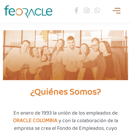
Ir
F
I
W
al
a
n
h
contenido
c
s
a
e
t
t
b
a
s
o
g
a
o
r
p
k
a
p
-
m
f
¿Quiénes Somos?
En enero de 1993 la unión de los empleados de
ORACLE COLOMBIA
y con la colaboración de la
empresa se crea el Fondo de Empleados, cuyo